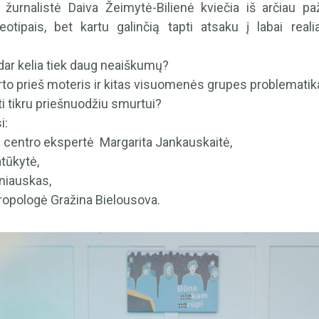
žurnalistė Daiva Žeimytė-Bilienė kviečia iš arčiau pa
reotipais, bet kartu galinčią tapti atsaku į labai re
ar kelia tiek daug neaiškumų?
urto prieš moteris ir kitas visuomenės grupes problematik
ti tikru priešnuodžiu smurtui?
i:
s centro ekspertė Margarita Jankauskaitė,
tūkytė,
šniauskas,
ntropologė Gražina Bielousova.