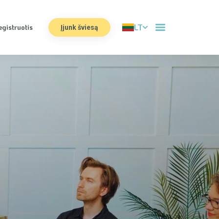
LT
egistruotis
Įjunk šviesą
Apie mus
Komanda
Manifestas
Prisijungti