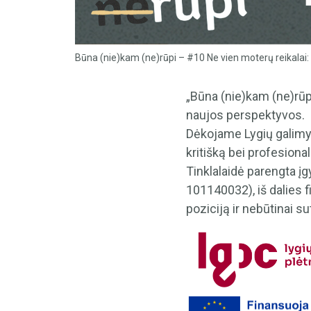
Būna (nie)kam (ne)rūpi – #10 Ne vien moterų reikalai: k
„Būna (nie)kam (ne)rūpi
naujos perspektyvos.
Dėkojame Lygių galimyb
kritišką bei profesional
Tinklalaidė parengta į
101140032), iš dalies 
poziciją ir nebūtinai