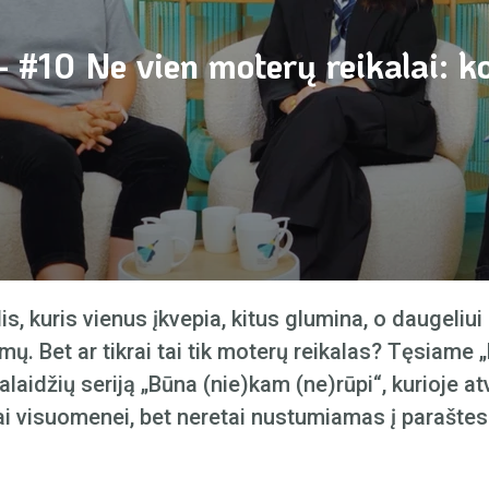
 #10 Ne vien moterų reikalai: ko
, kuris vienus įkvepia, kitus glumina, o daugeliui
mų. Bet ar tikrai tai tik moterų reikalas? Tęsiam
aidžių seriją „Būna (nie)kam (ne)rūpi“, kurioje at
ai visuomenei, bet neretai nustumiamas į paraštes