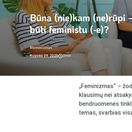
Būna (nie)kam (ne)rūpi –
būti feministu (-e)?
#feminizmas
Rugsėjo 09, 2025
2min
„Feminizmas“ – žodis
klausimų nei atsaky
bendruomenės tinklal
temas, svarbias vis