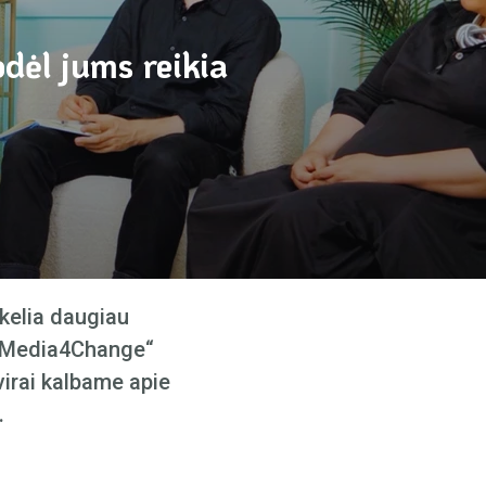
dėl jums reikia
 kelia daugiau
e „Media4Change“
virai kalbame apie
.