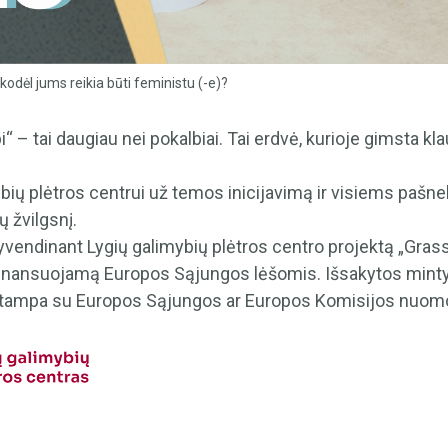
odėl jums reikia būti feministu (-e)?
“ – tai daugiau nei pokalbiai. Tai erdvė, kurioje gimsta kla
ių plėtros centrui už temos inicijavimą ir visiems pašne
ų žvilgsnį.
gyvendinant Lygių galimybių plėtros centro projektą „Grass
finansuojamą Europos Sąjungos lėšomis. Išsakytos mintys
 sutampa su Europos Sąjungos ar Europos Komisijos nuom