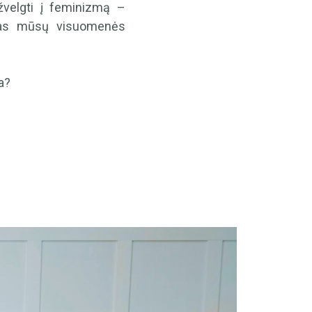
žvelgti į feminizmą –
alias mūsų visuomenės
a?