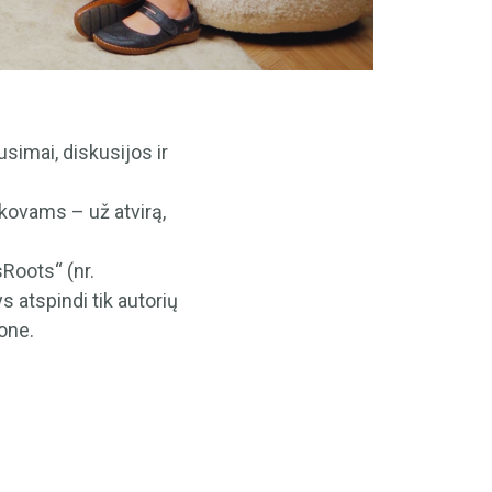
usimai, diskusijos ir
kovams – už atvirą,
Roots“ (nr.
 atspindi tik autorių
one.