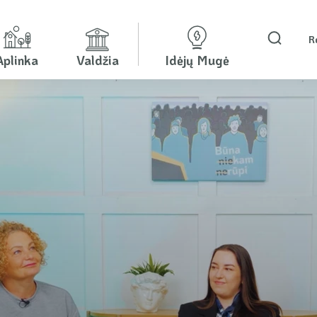
R
Aplinka
Valdžia
Idėjų Mugė