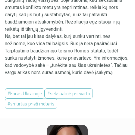
Jungtinių Tautų valstybės. Joje sakoma, kad seksualinis
smurtas konflikto metu yra nepriimtinas, reikia ką nors
daryti, kad jis būtų sustabdytas, ir už tai patraukti
baudžiamojon atsakomybėn. Rezoliucija egzistuoja ir ją
reikėtų iš tikrųjų įgyvendinti.
Na, bet tai jau kitas dalykas, kurį sunku vertinti, nes
nežinome, kuo visa tai baigsis. Rusija nėra pasirašiusi
Tarptautinio baudžiamojo teismo Romos statuto, todėl
sunku nustatyti žmones, kurie prievartavo. Yra informacijos,
kad vadovybė sakė – „turėkite sau šias ukrainietes“. Tačiau
vargu ar kas nors suras asmenį, kuris davė įsakymą.
#karas Ukrainoje
#seksualinė prievarta
#smurtas prieš moteris