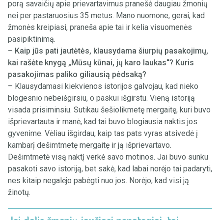
porą savaičių apie prievartavimus pranešė daugiau žmonių
nei per pastaruosius 35 metus. Mano nuomone, gerai, kad
žmonės kreipiasi, praneša apie tai ir kelia visuomenės
pasipiktinimą.
– Kaip jūs pati jautėtės, klausydama šiurpių pasakojimų,
kai rašėte knygą „Mūsų kūnai, jų karo laukas“? Kuris
pasakojimas paliko giliausią pėdsaką?
– Klausydamasi kiekvienos istorijos galvojau, kad nieko
blogesnio nebeišgirsiu, o paskui išgirstu. Vieną istoriją
visada prisiminsiu. Sutikau šešiolikmetę mergaitę, kuri buvo
išprievartauta ir manė, kad tai buvo blogiausia naktis jos
gyvenime. Vėliau išgirdau, kaip tas pats vyras atsivedė į
kambarį dešimtmetę mergaitę ir ją išprievartavo.
Dešimtmetė visą naktį verkė savo motinos. Jai buvo sunku
pasakoti savo istoriją, bet sakė, kad labai norėjo tai padaryti,
nes kitaip negalėjo pabėgti nuo jos. Norėjo, kad visi ją
žinotų.
Jei dalis žmonių jaučiasi nepatogiai, tai