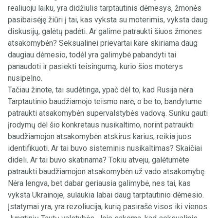
realiuoju laiku, yra didžiulis tarptautinis dėmesys, žmonės
pasibaisėję žiūri į tai, kas vyksta su moterimis, vyksta daug
diskusijų, galėtų padėti. Ar galime patraukti šiuos žmones
atsakomybėn? Seksualinei prievartai kare skiriama daug
daugiau dėmesio, todėl yra galimybė pabandyti tai
panaudoti ir pasiekti teisingumą, kurio šios moterys
nusipelno.
Tačiau žinote, tai sudėtinga, ypač dėl to, kad Rusija nėra
Tarptautinio baudžiamojo teismo narė, o be to, bandytume
patraukti atsakomybėn supervalstybės vadovą. Sunku gauti
įrodymų dėl šio konkretaus nusikaltimo, norint patraukti
baudžiamojon atsakomybėn atskirus karius, reikia juos
identifikuoti. Ar tai buvo sisteminis nusikaltimas? Skaičiai
dideli. Ar tai buvo skatinama? Tokiu atveju, galėtumėte
patraukti baudžiamojon atsakomybėn už vado atsakomybę.
Nėra lengva, bet dabar geriausia galimybė, nes tai, kas
vyksta Ukrainoje, sulaukia labai daug tarptautinio dėmesio.
Įstatymai yra, yra rezoliucija, kurią pasirašė visos iki vienos