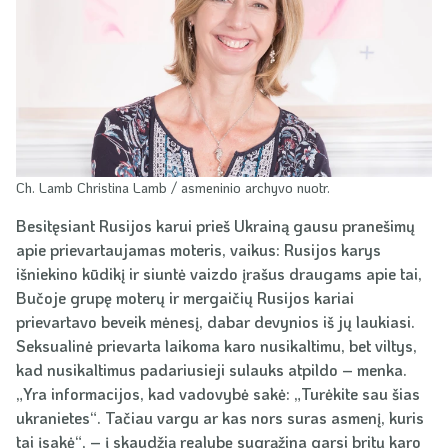
Ch. Lamb Christina Lamb / asmeninio archyvo nuotr.
Besitęsiant Rusijos karui prieš Ukrainą gausu pranešimų
apie prievartaujamas moteris, vaikus: Rusijos karys
išniekino kūdikį ir siuntė vaizdo įrašus draugams apie tai,
Bučoje grupę moterų ir mergaičių Rusijos kariai
prievartavo beveik mėnesį, dabar devynios iš jų laukiasi.
Seksualinė prievarta laikoma karo nusikaltimu, bet viltys,
kad nusikaltimus padariusieji sulauks atpildo – menka.
„Yra informacijos, kad vadovybė sakė: „Turėkite sau šias
ukranietes“. Tačiau vargu ar kas nors suras asmenį, kuris
tai įsakė“, – į skaudžią realybę sugrąžina garsi britų karo