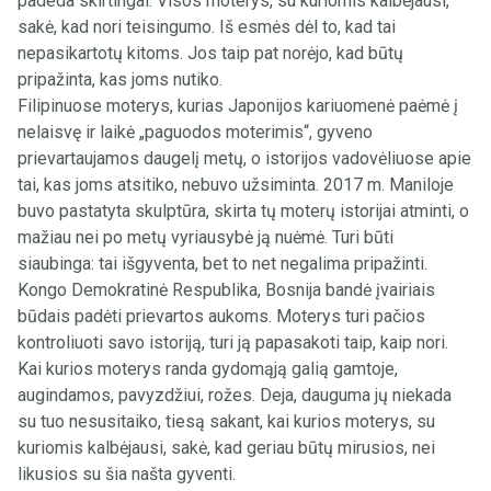
padeda skirtingai. Visos moterys, su kuriomis kalbėjausi,
sakė, kad nori teisingumo. Iš esmės dėl to, kad tai
nepasikartotų kitoms. Jos taip pat norėjo, kad būtų
pripažinta, kas joms nutiko.
Filipinuose moterys, kurias Japonijos kariuomenė paėmė į
nelaisvę ir laikė „paguodos moterimis“, gyveno
prievartaujamos daugelį metų, o istorijos vadovėliuose apie
tai, kas joms atsitiko, nebuvo užsiminta. 2017 m. Maniloje
buvo pastatyta skulptūra, skirta tų moterų istorijai atminti, o
mažiau nei po metų vyriausybė ją nuėmė. Turi būti
siaubinga: tai išgyventa, bet to net negalima pripažinti.
Kongo Demokratinė Respublika, Bosnija bandė įvairiais
būdais padėti prievartos aukoms. Moterys turi pačios
kontroliuoti savo istoriją, turi ją papasakoti taip, kaip nori.
Kai kurios moterys randa gydomąją galią gamtoje,
augindamos, pavyzdžiui, rožes. Deja, dauguma jų niekada
su tuo nesusitaiko, tiesą sakant, kai kurios moterys, su
kuriomis kalbėjausi, sakė, kad geriau būtų mirusios, nei
likusios su šia našta gyventi.