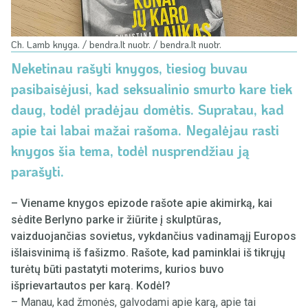
Ch. Lamb knyga. / bendra.lt nuotr. / bendra.lt nuotr.
Neketinau rašyti knygos, tiesiog buvau
pasibaisėjusi, kad seksualinio smurto kare tiek
daug, todėl pradėjau domėtis. Supratau, kad
apie tai labai mažai rašoma. Negalėjau rasti
knygos šia tema, todėl nusprendžiau ją
parašyti.
– Viename knygos epizode rašote apie akimirką, kai
sėdite Berlyno parke ir žiūrite į skulptūras,
vaizduojančias sovietus, vykdančius vadinamąjį Europos
išlaisvinimą iš fašizmo. Rašote, kad paminklai iš tikrųjų
turėtų būti pastatyti moterims, kurios buvo
išprievartautos per karą. Kodėl?
– Manau, kad žmonės, galvodami apie karą, apie tai