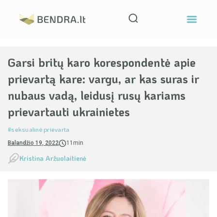
Garsi britų karo korespondentė apie
prievartą kare: vargu, ar kas suras ir
nubaus vadą, leidusį rusų kariams
prievartauti ukrainietes
#seksualinė prievarta
Balandžio 19, 2022
11min
Kristina Aržuolaitienė