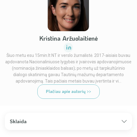
Kristina Aržuolaitienė
Šiuo metu esu 15min.lt NT ir verslo žurnalistė. 2017-aisiais buvau
apdovanota Nacionaliniuose lygybės ir įvairovės apdovanojimuose
(nominacija žiniasklaidos balsas); po metų už tarpkultūrinio
dialogo skatinimą gavau Tautinių mažumų departamento
apdovanojimą. Tais pačiais metais buvau įvertinta ir vi...
Plačiau apie autorių >>
Sklaida