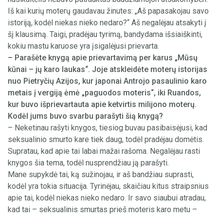
Iš kai kurių moterų gaudavau žinutes: „Aš papasakojau savo
istoriją, kodėl niekas nieko nedaro?“ Aš negalėjau atsakyti į
šį klausimą. Taigi, pradėjau tyrimą, bandydama išsiaiškinti,
kokiu mastu karuose yra įsigalėjusi prievarta.
– Parašėte knygą apie prievartavimą per karus „Mūsų
kūnai – jų karo laukas“. Joje atskleidėte moterų istorijas
nuo Pietryčių Azijos, kur japonai Antrojo pasaulinio karo
metais į vergiją ėmė „paguodos moteris“, iki Ruandos,
kur buvo išprievartauta apie ketvirtis milijono moterų.
Kodėl jums buvo svarbu parašyti šią knygą?
– Neketinau rašyti knygos, tiesiog buvau pasibaisėjusi, kad
seksualinio smurto kare tiek daug, todėl pradėjau domėtis.
Supratau, kad apie tai labai mažai rašoma. Negalėjau rasti
knygos šia tema, todėl nusprendžiau ją parašyti.
Mane supykdė tai, ką sužinojau, ir aš bandžiau suprasti,
kodėl yra tokia situacija. Tyrinėjau, skaičiau kitus straipsnius
apie tai, kodėl niekas nieko nedaro. Ir savo siaubui atradau,
kad tai – seksualinis smurtas prieš moteris karo metu –