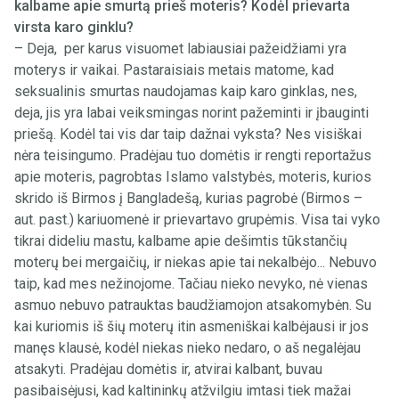
kalbame apie smurtą prieš moteris? Kodėl prievarta
virsta karo ginklu?
– Deja, per karus visuomet labiausiai pažeidžiami yra
moterys ir vaikai. Pastaraisiais metais matome, kad
seksualinis smurtas naudojamas kaip karo ginklas, nes,
deja, jis yra labai veiksmingas norint pažeminti ir įbauginti
priešą. Kodėl tai vis dar taip dažnai vyksta? Nes visiškai
nėra teisingumo. Pradėjau tuo domėtis ir rengti reportažus
apie moteris, pagrobtas Islamo valstybės, moteris, kurios
skrido iš Birmos į Bangladešą, kurias pagrobė (Birmos –
aut. past.) kariuomenė ir prievartavo grupėmis. Visa tai vyko
tikrai dideliu mastu, kalbame apie dešimtis tūkstančių
moterų bei mergaičių, ir niekas apie tai nekalbėjo... Nebuvo
taip, kad mes nežinojome. Tačiau nieko nevyko, nė vienas
asmuo nebuvo patrauktas baudžiamojon atsakomybėn. Su
kai kuriomis iš šių moterų itin asmeniškai kalbėjausi ir jos
manęs klausė, kodėl niekas nieko nedaro, o aš negalėjau
atsakyti. Pradėjau domėtis ir, atvirai kalbant, buvau
pasibaisėjusi, kad kaltininkų atžvilgiu imtasi tiek mažai