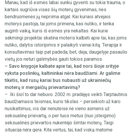
Manau, kad iš esmės labai sunku gyventi su tokia trauma, o
kartais sugriūva visas šių moterų gyvenimas, nes
bendruomenės jų nepriima atgal. Kai kuriais atvejais
moterys pastoja, tai joms primena, kas nutiko, ir tenka
auginti vaiką, kuris iš esmės yra nekaltas. Kai kurie
sėkmingi projektai skatina moteris kalbėti apie tai, kas joms
nutiko, dalytis istorijomis ir palaikyti vienai kitą. Terapija ir
konsultavimas taip pat padeda, bet, deja, daugelyje pasaulio
vietų jos neturi galimybės gauti tokios paramos.
– Savo knygoje kalbate apie tai, kad nors šioje srityje
vyksta poslinkių, kaltininkai nėra baudžiami. Ar galime
tikėtis, kad rusų kariai bus nubausti už ukrainiečių
moterų ir mergaičių prievartavimą?
– Iki šiol to dar nebuvo. 2002 m. pradėjęs veikti Tarptautinis
baudžiamasis teismas, kurio tikslas – persekioti už karo
nusikaltimus, vis dar nenuteisė nė vieno asmens už
seksualinę prievartą, o per tuos metus (nuo įsteigimo)
seksualinės prievartos nukentėjo šimtai moterų. Taigi
situacija nėra gera. Kita vertus, tai, kad viską matome