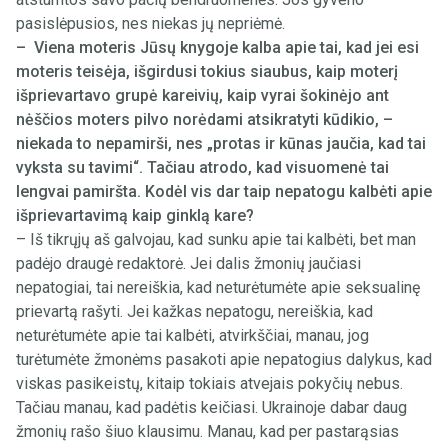
pasislėpusios, nes niekas jų nepriėmė.
– Viena moteris Jūsų knygoje kalba apie tai, kad jei esi
moteris teisėja, išgirdusi tokius siaubus, kaip moterį
išprievartavo grupė kareivių, kaip vyrai šokinėjo ant
nėščios moters pilvo norėdami atsikratyti kūdikio, –
niekada to nepamirši, nes „protas ir kūnas jaučia, kad tai
vyksta su tavimi“. Tačiau atrodo, kad visuomenė tai
lengvai pamiršta. Kodėl vis dar taip nepatogu kalbėti apie
išprievartavimą kaip ginklą kare?
– Iš tikrųjų aš galvojau, kad sunku apie tai kalbėti, bet man
padėjo draugė redaktorė. Jei dalis žmonių jaučiasi
nepatogiai, tai nereiškia, kad neturėtumėte apie seksualinę
prievartą rašyti. Jei kažkas nepatogu, nereiškia, kad
neturėtumėte apie tai kalbėti, atvirkščiai, manau, jog
turėtumėte žmonėms pasakoti apie nepatogius dalykus, kad
viskas pasikeistų, kitaip tokiais atvejais pokyčių nebus.
Tačiau manau, kad padėtis keičiasi. Ukrainoje dabar daug
žmonių rašo šiuo klausimu. Manau, kad per pastarąsias