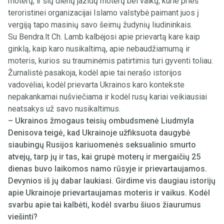
moterų, ir šių dienų jazidų moterų bei vaikų, kurie prieš
teroristinei organizacijai Islamo valstybė paimant juos į
vergiją tapo masinių savo šeimų žudynių liudininkais.
Su Bendra.lt Ch. Lamb kalbėjosi apie prievartą kare kaip
ginklą, kaip karo nusikaltimą, apie nebaudžiamumą ir
moteris, kurios su trauminėmis patirtimis turi gyventi toliau.
Žurnalistė pasakoja, kodėl apie tai nerašo istorijos
vadovėliai, kodėl prievarta Ukrainos karo kontekste
nepakankamai nušviečiama ir kodėl rusų kariai veikiausiai
neatsakys už savo nusikaltimus.
– Ukrainos žmogaus teisių ombudsmenė Liudmyla
Denisova teigė, kad Ukrainoje užfiksuota daugybė
siaubingų Rusijos kariuomenės seksualinio smurto
atvejų, tarp jų ir tas, kai grupė moterų ir mergaičių 25
dienas buvo laikomos namo rūsyje ir prievartaujamos.
Devynios iš jų dabar laukiasi. Girdime vis daugiau istorijų
apie Ukrainoje prievartaujamas moteris ir vaikus. Kodėl
svarbu apie tai kalbėti, kodėl svarbu šiuos žiaurumus
viešinti?