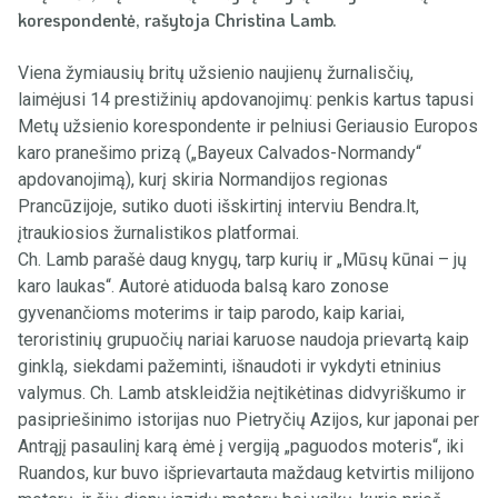
korespondentė, rašytoja Christina Lamb.
Viena žymiausių britų užsienio naujienų žurnalisčių,
laimėjusi 14 prestižinių apdovanojimų: penkis kartus tapusi
Metų užsienio korespondente ir pelniusi Geriausio Europos
karo pranešimo prizą („Bayeux Calvados-Normandy“
apdovanojimą), kurį skiria Normandijos regionas
Prancūzijoje, sutiko duoti išskirtinį interviu Bendra.lt,
įtraukiosios žurnalistikos platformai.
Ch. Lamb parašė daug knygų, tarp kurių ir „Mūsų kūnai – jų
karo laukas“. Autorė atiduoda balsą karo zonose
gyvenančioms moterims ir taip parodo, kaip kariai,
teroristinių grupuočių nariai karuose naudoja prievartą kaip
ginklą, siekdami pažeminti, išnaudoti ir vykdyti etninius
valymus. Ch. Lamb atskleidžia neįtikėtinas didvyriškumo ir
pasipriešinimo istorijas nuo Pietryčių Azijos, kur japonai per
Antrąjį pasaulinį karą ėmė į vergiją „paguodos moteris“, iki
Ruandos, kur buvo išprievartauta maždaug ketvirtis milijono