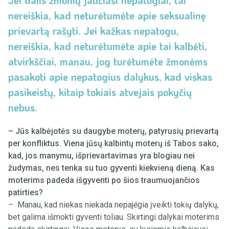
nereiškia, kad neturėtumėte apie seksualinę
prievartą rašyti. Jei kažkas nepatogu,
nereiškia, kad neturėtumėte apie tai kalbėti,
atvirkščiai, manau, jog turėtumėte žmonėms
pasakoti apie nepatogius dalykus, kad viskas
pasikeistų, kitaip tokiais atvejais pokyčių
nebus.
– Jūs kalbėjotės su daugybe moterų, patyrusių prievartą
per konfliktus. Viena jūsų kalbintų moterų iš Tabos sako,
kad, jos manymu, išprievartavimas yra blogiau nei
žudymas, nes tenka su tuo gyventi kiekvieną dieną. Kas
moterims padeda išgyventi po šios traumuojančios
patirties?
– Manau, kad niekas niekada nepajėgia įveikti tokių dalykų,
bet galima išmokti gyventi toliau. Skirtingi dalykai moterims