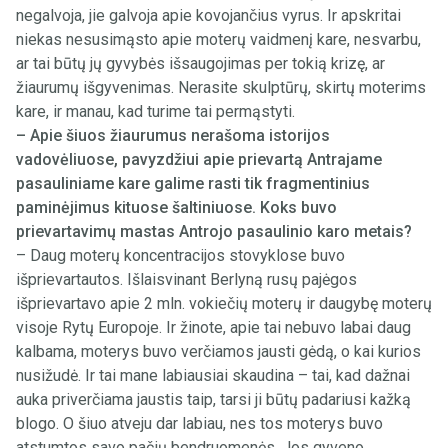
negalvoja, jie galvoja apie kovojančius vyrus. Ir apskritai
niekas nesusimąsto apie moterų vaidmenį kare, nesvarbu,
ar tai būtų jų gyvybės išsaugojimas per tokią krizę, ar
žiaurumų išgyvenimas. Nerasite skulptūrų, skirtų moterims
kare, ir manau, kad turime tai permąstyti.
– Apie šiuos žiaurumus nerašoma istorijos
vadovėliuose, pavyzdžiui apie prievartą Antrajame
pasauliniame kare galime rasti tik fragmentinius
paminėjimus kituose šaltiniuose. Koks buvo
prievartavimų mastas Antrojo pasaulinio karo metais?
– Daug moterų koncentracijos stovyklose buvo
išprievartautos. Išlaisvinant Berlyną rusų pajėgos
išprievartavo apie 2 mln. vokiečių moterų ir daugybę moterų
visoje Rytų Europoje. Ir žinote, apie tai nebuvo labai daug
kalbama, moterys buvo verčiamos jausti gėdą, o kai kurios
nusižudė. Ir tai mane labiausiai skaudina – tai, kad dažnai
auka priverčiama jaustis taip, tarsi ji būtų padariusi kažką
blogo. O šiuo atveju dar labiau, nes tos moterys buvo
atstumtos savo pačių bendruomenės. Jos gyveno