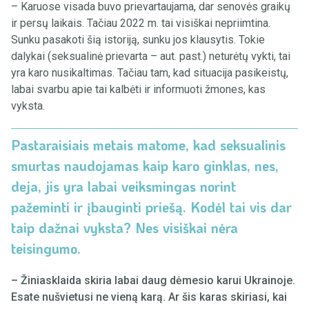
– Karuose visada buvo prievartaujama, dar senovės graikų
ir persų laikais. Tačiau 2022 m. tai visiškai nepriimtina.
Sunku pasakoti šią istoriją, sunku jos klausytis. Tokie
dalykai (seksualinė prievarta – aut. past.) neturėtų vykti, tai
yra karo nusikaltimas. Tačiau tam, kad situacija pasikeistų,
labai svarbu apie tai kalbėti ir informuoti žmones, kas
vyksta.
Pastaraisiais metais matome, kad seksualinis
smurtas naudojamas kaip karo ginklas, nes,
deja, jis yra labai veiksmingas norint
pažeminti ir įbauginti priešą. Kodėl tai vis dar
taip dažnai vyksta? Nes visiškai nėra
teisingumo.
– Žiniasklaida skiria labai daug dėmesio karui Ukrainoje.
Esate nušvietusi ne vieną karą. Ar šis karas skiriasi, kai