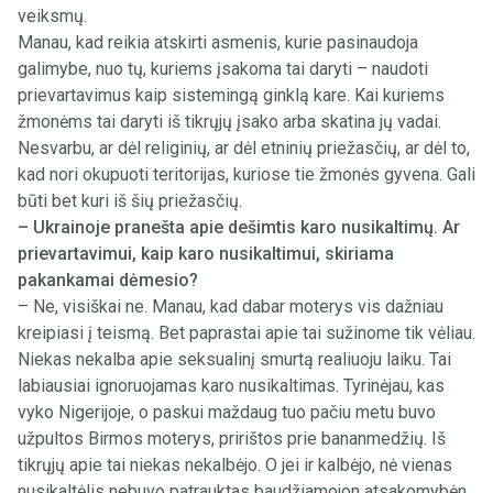
veiksmų.
Manau, kad reikia atskirti asmenis, kurie pasinaudoja
galimybe, nuo tų, kuriems įsakoma tai daryti – naudoti
prievartavimus kaip sistemingą ginklą kare. Kai kuriems
žmonėms tai daryti iš tikrųjų įsako arba skatina jų vadai.
Nesvarbu, ar dėl religinių, ar dėl etninių priežasčių, ar dėl to,
kad nori okupuoti teritorijas, kuriose tie žmonės gyvena. Gali
būti bet kuri iš šių priežasčių.
– Ukrainoje pranešta apie dešimtis karo nusikaltimų. Ar
prievartavimui, kaip karo nusikaltimui, skiriama
pakankamai dėmesio?
– Ne, visiškai ne. Manau, kad dabar moterys vis dažniau
kreipiasi į teismą. Bet paprastai apie tai sužinome tik vėliau.
Niekas nekalba apie seksualinį smurtą realiuoju laiku. Tai
labiausiai ignoruojamas karo nusikaltimas. Tyrinėjau, kas
vyko Nigerijoje, o paskui maždaug tuo pačiu metu buvo
užpultos Birmos moterys, pririštos prie bananmedžių. Iš
tikrųjų apie tai niekas nekalbėjo. O jei ir kalbėjo, nė vienas
nusikaltėlis nebuvo patrauktas baudžiamojon atsakomybėn.