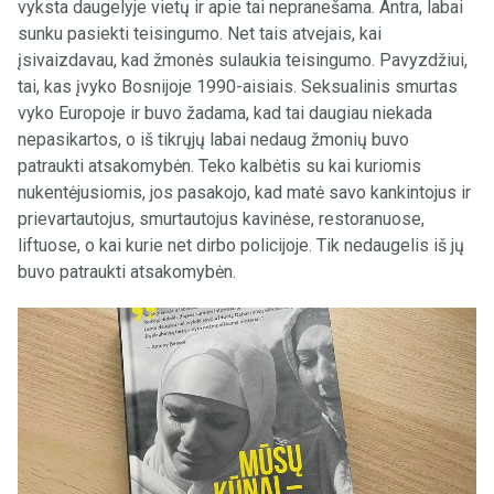
vyksta daugelyje vietų ir apie tai nepranešama. Antra, labai
sunku pasiekti teisingumo. Net tais atvejais, kai
įsivaizdavau, kad žmonės sulaukia teisingumo. Pavyzdžiui,
tai, kas įvyko Bosnijoje 1990-aisiais. Seksualinis smurtas
vyko Europoje ir buvo žadama, kad tai daugiau niekada
nepasikartos, o iš tikrųjų labai nedaug žmonių buvo
patraukti atsakomybėn. Teko kalbėtis su kai kuriomis
nukentėjusiomis, jos pasakojo, kad matė savo kankintojus ir
prievartautojus, smurtautojus kavinėse, restoranuose,
liftuose, o kai kurie net dirbo policijoje. Tik nedaugelis iš jų
buvo patraukti atsakomybėn.