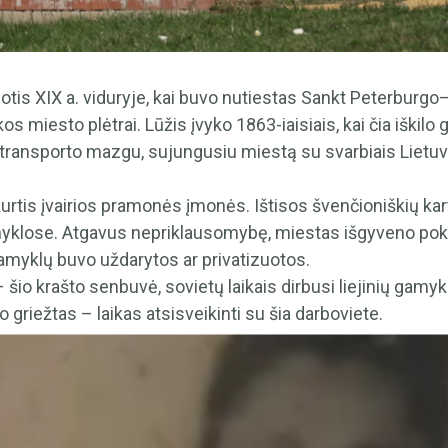
tis XIX a. viduryje, kai buvo nutiestas Sankt Peterburgo
kos miesto plėtrai. Lūžis įvyko 1863-iaisiais, kai čia iškilo 
 transporto mazgu, sujungusiu miestą su svarbiais Lietuvo
tis įvairios pramonės įmonės. Ištisos švenčioniškių kart
myklose. Atgavus nepriklausomybę, miestas išgyveno poky
gamyklų buvo uždarytos ar privatizuotos.
 šio krašto senbuvė, sovietų laikais dirbusi liejinių gamykl
 griežtas – laikas atsisveikinti su šia darboviete.