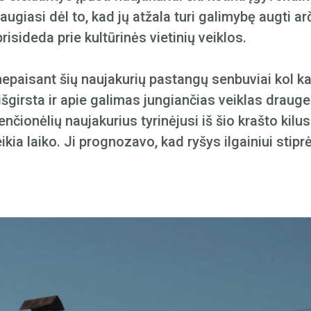
žiaugiasi dėl to, kad jų atžala turi galimybę augti 
isideda prie kultūrinės vietinių veiklos.
nepaisant šių naujakurių pastangų senbuviai kol ka
 išgirsta ir apie galimas jungiančias veiklas drauge.
nčionėlių naujakurius tyrinėjusi iš šio krašto kilu
ikia laiko. Ji prognozavo, kad ryšys ilgainiui stipr