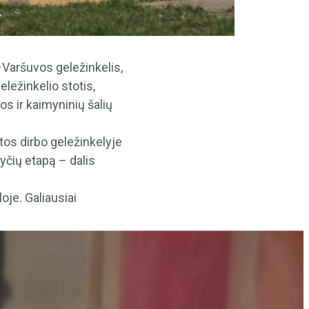
–Varšuvos geležinkelis,
geležinkelio stotis,
s ir kaimyninių šalių
os dirbo geležinkelyje
čių etapą – dalis
oje. Galiausiai