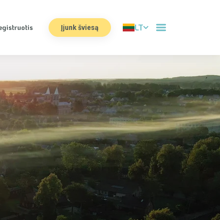
LT
egistruotis
Įjunk šviesą
Apie mus
Komanda
Manifestas
Prisijungti