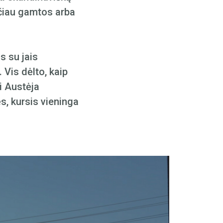
arčiau gamtos arba
s su jais
 Vis dėlto, kaip
si Austėja
ės, kursis vieninga