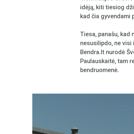
idėją, kiti tiesiog d
kad čia gyvendami pr
Tiesa, panašu, kad 
nesusilipdo, ne visi
Bendra.lt nurodė Šve
Paulauskaitė, tam re
bendruomenė.