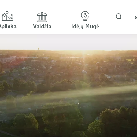
R
Aplinka
Valdžia
Idėjų Mugė