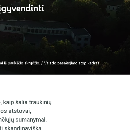
 įgyvendinti
ai iš paukščio skrydžio. / Vaizdo pasakojimo stop kadras
 kaip šalia traukinių
tos atstovai,
riančiųjų sumanymai.
nti skandinavišką