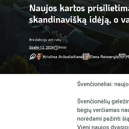
Naujos kartos prisilietim
skandinavišką idėją, o 
#redakcija ant ratų
Spalio 12, 2024
9min
Kristina Aržuolaitienė
Elena Reimerytė
M
Švenčionėliai: naujo
Švenčionėlių geležin
bėgių verčiamas nauj
norėdami pažinti šią
Vieni naujos dvasios