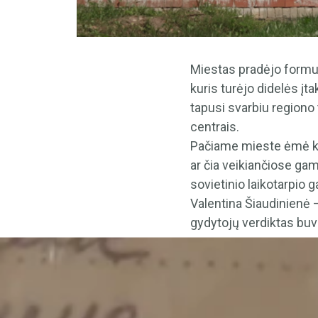
Miestas pradėjo formuo
kuris turėjo didelės įta
tapusi svarbiu regiono
centrais.
Pačiame mieste ėmė kur
ar čia veikiančiose ga
sovietinio laikotarpio 
Valentina Šiaudinienė –
gydytojų verdiktas buvo