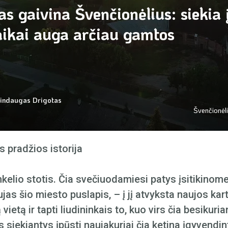
as gaivina Švenčionėlius: siekia
vaikai auga arčiau gamtos
indaugas Drigotas
Švenčionėli
s pradžios istorija
kelio stotis. Čia svečiuodamiesi patys įsitikinome,
as šio miesto puslapis, – į jį atvyksta naujos kar
 vietą ir tapti liudininkais to, kuo virs čia besiku
 siekiantys įpūsti naujakuriai čia ketina įgyvendi