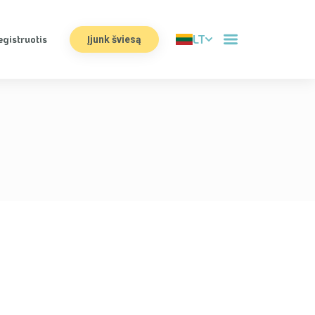
LT
egistruotis
Įjunk šviesą
Apie mus
Komanda
Manifestas
Prisijungti