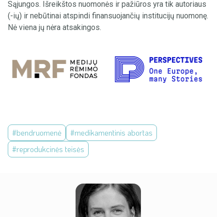
Sąjungos. Išreikštos nuomonės ir pažiūros yra tik autoriaus
(-ių) ir nebūtinai atspindi finansuojančių institucijų nuomonę.
Nė viena jų nėra atsakingos.
#bendruomenė
#medikamentinis abortas
#reprodukcinės teisės