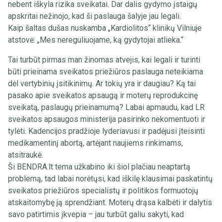
nebent iškyla rizika sveikatai. Dar dalis gydymo įstaigų
apskritai nežinojo, kad ši paslauga šalyje jau legali.
Kaip šaltas dušas nuskamba „Kardiolitos“ klinikų Vilniuje
atstovė: „Mes nereguliuojame, ką gydytojai atlieka.“
Tai turbūt pirmas man žinomas atvejis, kai legali ir turinti
būti prieinama sveikatos priežiūros paslauga neteikiama
dėl vertybinių įsitikinimų. Ar tokių yra ir daugiau? Ką tai
pasako apie sveikatos apsaugą ir moterų reprodukcinę
sveikatą, paslaugų prieinamumą? Labai apmaudu, kad LR
sveikatos apsaugos ministerija pasirinko nekomentuoti ir
tylėti. Kadencijos pradžioje lyderiavusi ir padėjusi įteisinti
medikamentinį abortą, artėjant naujiems rinkimams,
atsitraukė.
Ši BENDRA.lt tema užkabino iki šiol plačiau neaptartą
problemą, tad labai norėtųsi, kad iškilę klausimai paskatintų
sveikatos priežiūros specialistų ir politikos formuotojų
atskaitomybę ją sprendžiant. Moterų drąsa kalbėti ir dalytis
savo patirtimis įkvepia – jau turbūt galiu sakyti, kad