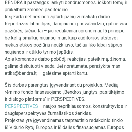
BENDRA.lt pastangos lankyti bendruomenes, ieškoti temų ir
prakalbinti žmones pasiteisino.
Ir šį kartą net nesinori aptarti pačių žurnalistų darbo.
Reportažas labai ilgas, daugiau nei pusvalandžio, gal ne visi
pažiūrės, tačiau tai – jau redakciniai sprendimai. Iš principo,
be kelių smulkių niuansų, man, kaip auditorijos atstovei,
niekas etikos požiūriu neužkliuvo, tačiau liko labai stiprus
naujienos ir atlikto tyrimo įspūdis.
Apie komandos darbo pobūdį, reakcijas, pateikimą, žinoma,
galima diskutuoti visada. Jei norėtumėte, parašykite man
etika@bendra.lt
, – galėsime aptarti kartu.
Šis darbas parengtas įgyvendinant du projektus: Medijų
rėmimo fondo finansuojamo „Bendros jungtys: pasitikėjimo
ir dialogo platforma“ ir PERSPECTIVES.
PERSPECTIVES
– naujos nepriklausomos, konstruktyvios ir
daugiaperspektyvės žurnalistikos ženklas.
Projektas yra įgyvendinamas tarptautinio redakcinio tinklo
iš Vidurio Rytų Europos ir iš dalies finansuojamas Europos