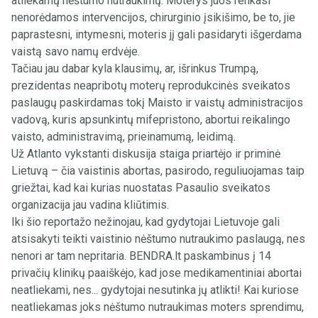
atliekamų nėštumo nutraukimų. Moterys juos renkasi
nenorėdamos intervencijos, chirurginio įsikišimo, be to, jie
paprastesni, intymesni, moteris jį gali pasidaryti išgerdama
vaistą savo namų erdvėje.
Tačiau jau dabar kyla klausimų, ar, išrinkus Trumpą,
prezidentas neapribotų moterų reprodukcinės sveikatos
paslaugų paskirdamas tokį Maisto ir vaistų administracijos
vadovą, kuris apsunkintų mifepristono, abortui reikalingo
vaisto, administravimą, prieinamumą, leidimą.
Už Atlanto vykstanti diskusija staiga priartėjo ir priminė
Lietuvą – čia vaistinis abortas, pasirodo, reguliuojamas taip
griežtai, kad kai kurias nuostatas Pasaulio sveikatos
organizacija jau vadina kliūtimis.
Iki šio reportažo nežinojau, kad gydytojai Lietuvoje gali
atsisakyti teikti vaistinio nėštumo nutraukimo paslaugą, nes
nenori ar tam nepritaria. BENDRA.lt paskambinus į 14
privačių klinikų paaiškėjo, kad jose medikamentiniai abortai
neatliekami, nes... gydytojai nesutinka jų atlikti! Kai kuriose
neatliekamas joks nėštumo nutraukimas moters sprendimu,