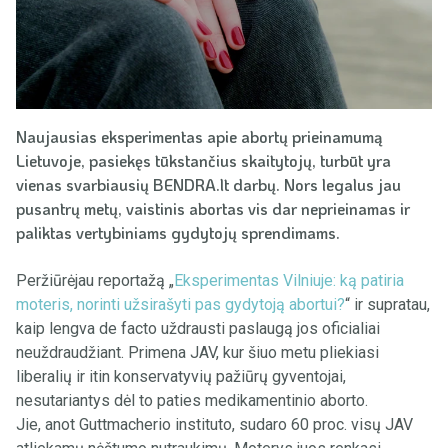
Naujausias eksperimentas apie abortų prieinamumą
Lietuvoje, pasiekęs tūkstančius skaitytojų, turbūt yra
vienas svarbiausių BENDRA.lt darbų. Nors legalus jau
pusantrų metų, vaistinis abortas vis dar neprieinamas ir
paliktas vertybiniams gydytojų sprendimams.
Peržiūrėjau reportažą „
Eksperimentas Vilniuje: ką patiria
moteris, norinti užsirašyti pas gydytoją abortui?
“ ir supratau,
kaip lengva de facto uždrausti paslaugą jos oficialiai
neuždraudžiant. Primena JAV, kur šiuo metu pliekiasi
liberalių ir itin konservatyvių pažiūrų gyventojai,
nesutariantys dėl to paties medikamentinio aborto.
Jie, anot Guttmacherio instituto, sudaro 60 proc. visų JAV