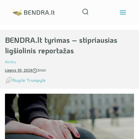
BENDRA.lt tyrimas – stipriausias
ligšiolinis reportažas
#etika
Liepos 30, 2024
3min
Rugilė Trumpytė