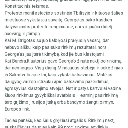
Konstitucinis teismas.
Protesto manifestacijos sostinėje Tbilisyje ir kituose šalies
miestuose vyksta jau savaitę. George’as sako kasdien
dalyvaujantis protesto renginiuose, nors ir jaučia didelį
nuovargį ir įtampą.
Kai M. Drigotas su juo kalbėjosi praėjusią vasarą, dar
nebuvo aišku, kaip pasisuks rinkimų rezultatai, nors
George’as jau įtarė tikimybę, kad jie bus klastojami.
Kai Bendra.lt autorius gavo George’o žinutę naktį po rinkimų,
dar nemiegojo. Visą dieną Mindaugas stebėjo ir sekė žinias
iš Sakartvelo apie tai, kaip vyksta balsavimas. Matė jis
daugybę vaizdo ištraukų apie balsavimo pažeidimus,
agresyvius klastojimo atvejus. Net ir patys kartvelai vadina
šiuos rinkimus gyvybiškai svarbiais – esminį pasirinkimą
tarp grįžimo į rusijos įtaką arba bandymo žengti pirmyn,
Europos link.
Tačiau panašu, kad šalis gręžiasi atgalios. Rinkimų naktį,
suskaičiavus daugiau kaip 99 proc. rinkimų apylinkių,