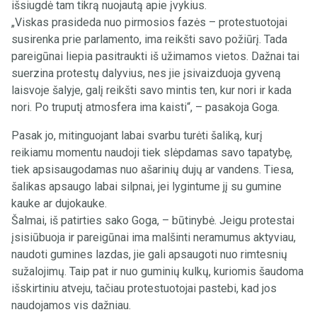
išsiugdė tam tikrą nuojautą apie įvykius.
„Viskas prasideda nuo pirmosios fazės – protestuotojai
susirenka prie parlamento, ima reikšti savo požiūrį. Tada
pareigūnai liepia pasitraukti iš užimamos vietos. Dažnai tai
suerzina protestų dalyvius, nes jie įsivaizduoja gyveną
laisvoje šalyje, galį reikšti savo mintis ten, kur nori ir kada
nori. Po truputį atmosfera ima kaisti“, – pasakoja Goga.
Pasak jo, mitinguojant labai svarbu turėti šaliką, kurį
reikiamu momentu naudoji tiek slėpdamas savo tapatybę,
tiek apsisaugodamas nuo ašarinių dujų ar vandens. Tiesa,
šalikas apsaugo labai silpnai, jei lygintume jį su gumine
kauke ar dujokauke.
Šalmai, iš patirties sako Goga, – būtinybė. Jeigu protestai
įsisiūbuoja ir pareigūnai ima malšinti neramumus aktyviau,
naudoti gumines lazdas, jie gali apsaugoti nuo rimtesnių
sužalojimų. Taip pat ir nuo guminių kulkų, kuriomis šaudoma
išskirtiniu atveju, tačiau protestuotojai pastebi, kad jos
naudojamos vis dažniau.