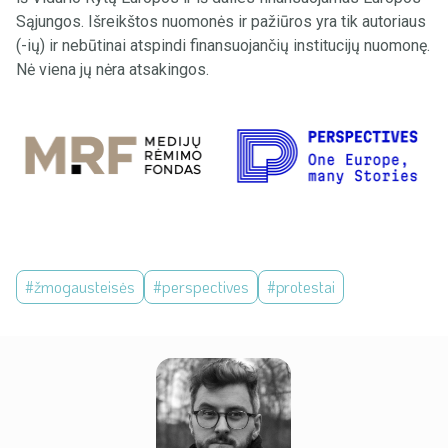
Sąjungos. Išreikštos nuomonės ir pažiūros yra tik autoriaus
(-ių) ir nebūtinai atspindi finansuojančių institucijų nuomonę.
Nė viena jų nėra atsakingos.
#žmogausteisės
#perspectives
#protestai