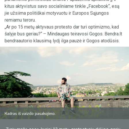
kitus aktyvistus savo socialiniame tinkle „Facebook“, esą
jie užsiima politiškai motyvuotu ir Europos Sąjungos
remiamu teroru.
„Ar po 15 metų aktyvaus protesto dar turi optimizmo, kad
šalyje bus geriau?“ – Mindaugas teiravosi Gogos. Bendra.lt
bendraautorio klausimą lydį ilga pauzė ir Gogos atodūsis.
Kadras iš vaizdo pasakojimo.