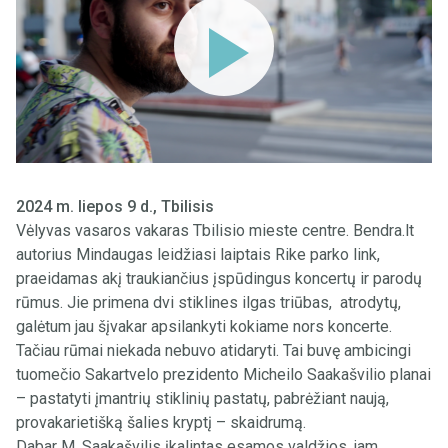
2024 m. liepos 9 d., Tbilisis
Vėlyvas vasaros vakaras Tbilisio mieste centre. Bendra.lt
autorius Mindaugas leidžiasi laiptais Rike parko link,
praeidamas akį traukiančius įspūdingus koncertų ir parodų
rūmus. Jie primena dvi stiklines ilgas triūbas, atrodytų,
galėtum jau šįvakar apsilankyti kokiame nors koncerte.
Tačiau rūmai niekada nebuvo atidaryti. Tai buvę ambicingi
tuomečio Sakartvelo prezidento Micheilo Saakašvilio planai
– pastatyti įmantrių stiklinių pastatų, pabrėžiant naują,
provakarietišką šalies kryptį – skaidrumą.
Dabar M. Saakašvilis įkalintas esamos valdžios, jam