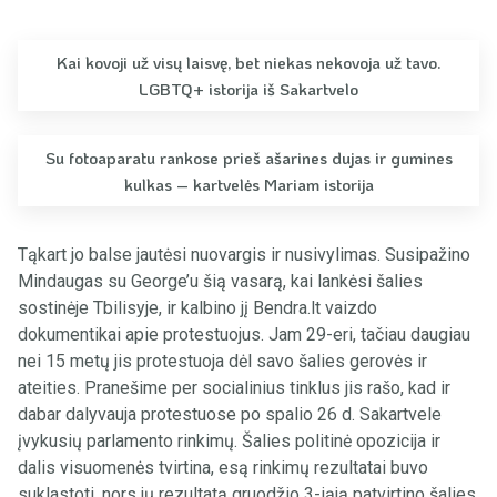
Kai kovoji už visų laisvę, bet niekas nekovoja už tavo.
LGBTQ+ istorija iš Sakartvelo
Su fotoaparatu rankose prieš ašarines dujas ir gumines
kulkas – kartvelės Mariam istorija
Tąkart jo balse jautėsi nuovargis ir nusivylimas. Susipažino
Mindaugas su George’u šią vasarą, kai lankėsi šalies
sostinėje Tbilisyje, ir kalbino jį Bendra.lt vaizdo
dokumentikai apie protestuojus. Jam 29-eri, tačiau daugiau
nei 15 metų jis protestuoja dėl savo šalies gerovės ir
ateities. Pranešime per socialinius tinklus jis rašo, kad ir
dabar dalyvauja protestuose po spalio 26 d. Sakartvele
įvykusių parlamento rinkimų. Šalies politinė opozicija ir
dalis visuomenės tvirtina, esą rinkimų rezultatai buvo
suklastoti, nors jų rezultatą gruodžio 3-iąją patvirtino šalies