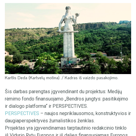
Kartlis Deda (Kartvelų motina). / Kadras iš vaizdo pasakojimo.
Šis darbas parengtas įgyvendinant du projektus: Medijų
rėmimo fondo finansuojamo „Bendros jungtys: pasitikėjimo
ir dialogo platforma“ ir PERSPECTIVES.
PERSPECTIVES
– naujos nepriklausomos, konstruktyvios ir
daugiaperspektyvės žurnalistikos ženklas.
Projektas yra įgyvendinamas tarptautinio redakcinio tinklo
iš Vidurio Rytų Europos ir iš dalies finansuojamas Europos