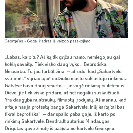
George'as - Goga. Kadras iš vaizdo pasakojimo.
„Labas, kaip tu? Aš ką tik grįžau namo, nemiegojau gal
kokią savaitę. Tiek visko daug vyko… Beprotiška.
Nesvarbu. Tu jau turbūt žinai – atrodo, kad „Sakartvelo
svajonės“ vyriausybė didžiuliu mastu suklastojo rinkimus.
Gatvėse buvo daug smurto – jie vogė rinkimų biuletenius.
Dieve, jie tiek visko pridarė, aš net negaliu suskaičiuoti.
Yra daugybė nuotraukų, filmuotų įrodymų. Aš manau, kad
artėja nauja protestų banga Sakartvele. Ir šį kartą tai bus
tikrai beprotiška“, – dar spalio pabaigoje, iš karto po
rinkimų Sakartvele, Bendra.lt autorius Mindaugas
Drigotas gavo žinutę iš pažįstamo kartvelo George’o.