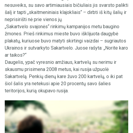
nesuveiks, su savo artimiausiais bičiuliais jis svarsto palikti
šalį ir tapti „skaitmeniniais klajokliais“ – dirbti iš kitų šalių ir
neprisirišti nė prie vienos jų.
„Sakartvelo svajonės“ rinkimų kampanijos metu baugino
žmones. Prieš rinkimus mieste buvo išklijuota daugybė
plakatų, kuriuose buvo matyti skirtingi vaizdai – sugriautos
Ukrainos ir sutvarkyto Sakartvelo. Juose rašyta: „Norite karo
ar taikos?“
Daugelis, ypač vyresnio amžiaus, kartvelų su nerimu ir
skausmu prisimena 2008 metus, kai rusija užpuolė
Sakartvelą. Penkių dienų kare žuvo 200 kartvelų, o iki pat
šiol šalis yra netekusi apie 20 procentų savo šalies
teritorijos, kurią okupavo rusija.