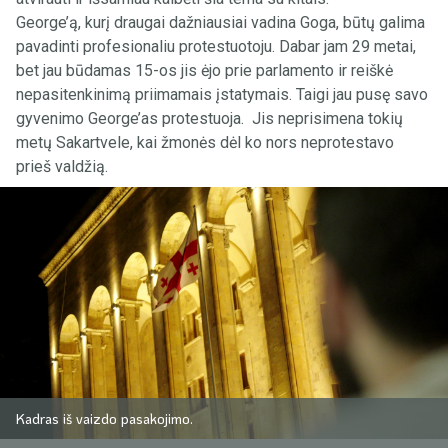
George’ą, kurį draugai dažniausiai vadina Goga, būtų galima
pavadinti profesionaliu protestuotoju. Dabar jam 29 metai,
bet jau būdamas 15-os jis ėjo prie parlamento ir reiškė
nepasitenkinimą priimamais įstatymais. Taigi jau pusę savo
gyvenimo George’as protestuoja. Jis neprisimena tokių
metų Sakartvele, kai žmonės dėl ko nors neprotestavo
prieš valdžią.
Kadras iš vaizdo pasakojimo.