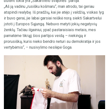
būtent tokia yra „Sakartvelo svajonės“ partija.
„Aš ją vadinu „rusišku košmaru“, man atrodo, tai geriau
atspindi realybę. Iš pradžių, kai jie atėjo į valdžią, viskas lyg
ir buvo gerai, jie labai garsiai reiškė norą siekti Sakartvelui
įstoti į Europos Sąjungą. Nebuvo matyti jokių negatyvių
ženklų. Tačiau ilgainiui, ypač pastaraisiais metais, mes
pamatėme tikrąjį šios partijos veidą – niekingą ir
prorusišką, kuris nieko bendro neturi su demokratija ir jos
vertybėmis“, – nusivylimo neslėpė Goga.