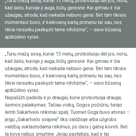
„Turiu mažą sesę, kuriai 13 metų, protestuoju dėl jos, noriu,
kad šalis, kurioje ji auga, būtų geresnė. Kai gimiau ir čia
užaugau, atrodė, kad niekada nebuvo gerai. Bet tam tikrais
momentais buvo, ir kiekvieną kartą primenu tai sau, nes
tikrai nesunku paskęsti tame nihilizme“, – savo būseną
apibūdino vyras.
„Turiu mažą sesę, kuriai 13 metų, protestuoju dėl jos, noriu,
kad šalis, kurioje ji auga, būtų geresnė. Kai gimiau ir čia
užaugau, atrodė, kad niekada nebuvo gerai. Bet tam tikrais
momentais buvo, ir kiekvieną kartą primenu tai sau, nes
tikrai nesunku paskęsti tame nihilizme“, – savo būseną
apibūdino vyras.
Nepalūžti padeda ir jo draugai, kurie protestuoja drauge,
šeimos palaikymas. Tačiau viską, Gogos požiūriu, turėjo
lemti Sakartvelo rinkimai spalį. Tuomet Goga buvo atviras –
jeigu „Sakartvelo svajonė“ liks valdžioje arba užgrobs
valdžią suklastodama rinkimus, jis išeis į gatvę kovoti. Bet
ta kova nebus smurtinė. Jeigu pastebės, kad ir tai