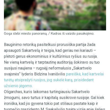
Goga stebi miesto panoramą. / Kadras iš vaizdo pasakojimo.
Bauginimo retoriką pasitelkusi prorusiška partija žada
apsaugoti Sakartvelą ir teigia, kad geriau nei kariauti –
plėtoti gerus ekonominius ir kultūrinius ryšius su rusija.
Ne vieną kartvelą ir tarptautinę auditoriją šokiravo su tuo
susijusi naujiena – rugsėjį neformalusis „Sakartvelo
svajonės“ lyderis Bidzina Ivanišvilis
pareiškė, kad kartvelai
turėtų atsiprašyti rusijos, jog sukėlė karą, prisidedant
užsienio jėgoms.
Oligarchas, kuris laikomas turtingiausiu Sakartvelo
žmogumi, savo turtus ir kapitalą susikrovė rusijoje. Gal kiek
ironiška, kad jis gyvena tokio pat stiliaus pastate kaip ir
tuomečio prezidento M. Saakašvilio turėta vizija apie šalies