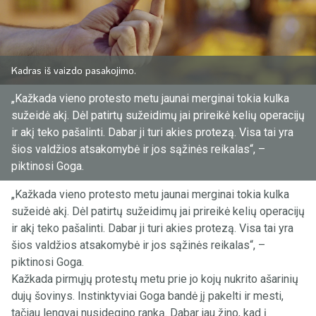
Kadras iš vaizdo pasakojimo.
„Kažkada vieno protesto metu jaunai merginai tokia kulka
sužeidė akį. Dėl patirtų sužeidimų jai prireikė kelių operacijų
ir akį teko pašalinti. Dabar ji turi akies protezą. Visa tai yra
šios valdžios atsakomybė ir jos sąžinės reikalas“, –
piktinosi Goga.
„Kažkada vieno protesto metu jaunai merginai tokia kulka
sužeidė akį. Dėl patirtų sužeidimų jai prireikė kelių operacijų
ir akį teko pašalinti. Dabar ji turi akies protezą. Visa tai yra
šios valdžios atsakomybė ir jos sąžinės reikalas“, –
piktinosi Goga.
Kažkada pirmųjų protestų metu prie jo kojų nukrito ašarinių
dujų šovinys. Instinktyviai Goga bandė jį pakelti ir mesti,
tačiau lengvai nusidegino ranką. Dabar jau žino, kad į