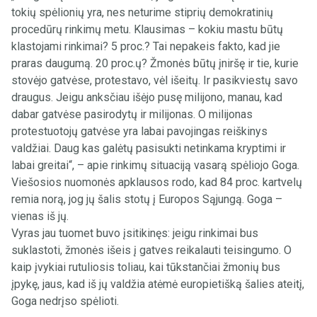
tokių spėlionių yra, nes neturime stiprių demokratinių
procedūrų rinkimų metu. Klausimas – kokiu mastu būtų
klastojami rinkimai? 5 proc.? Tai nepakeis fakto, kad jie
praras daugumą. 20 proc.ų? Žmonės būtų įniršę ir tie, kurie
stovėjo gatvėse, protestavo, vėl išeitų. Ir pasikviestų savo
draugus. Jeigu anksčiau išėjo pusę milijono, manau, kad
dabar gatvėse pasirodytų ir milijonas. O milijonas
protestuotojų gatvėse yra labai pavojingas reiškinys
valdžiai. Daug kas galėtų pasisukti netinkama kryptimi ir
labai greitai“, – apie rinkimų situaciją vasarą spėliojo Goga.
Viešosios nuomonės apklausos rodo, kad 84 proc. kartvelų
remia norą, jog jų šalis stotų į Europos Sąjungą. Goga –
vienas iš jų.
Vyras jau tuomet buvo įsitikinęs: jeigu rinkimai bus
suklastoti, žmonės išeis į gatves reikalauti teisingumo. O
kaip įvykiai rutuliosis toliau, kai tūkstančiai žmonių bus
įpykę, jaus, kad iš jų valdžia atėmė europietišką šalies ateitį,
Goga nedrįso spėlioti.