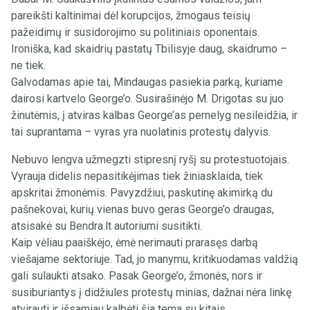
pareikšti kaltinimai dėl korupcijos, žmogaus teisių
pažeidimų ir susidorojimo su politiniais oponentais.
Ironiška, kad skaidrių pastatų Tbilisyje daug, skaidrumo –
ne tiek.
Galvodamas apie tai, Mindaugas pasiekia parką, kuriame
dairosi kartvelo George’o. Susirašinėjo M. Drigotas su juo
žinutėmis, į atviras kalbas George’as pernelyg nesileidžia, ir
tai suprantama – vyras yra nuolatinis protestų dalyvis.
Nebuvo lengva užmegzti stipresnį ryšį su protestuotojais.
Vyrauja didelis nepasitikėjimas tiek žiniasklaida, tiek
apskritai žmonėmis. Pavyzdžiui, paskutinę akimirką du
pašnekovai, kurių vienas buvo geras George’o draugas,
atsisakė su Bendra.lt autoriumi susitikti.
Kaip vėliau paaiškėjo, ėmė nerimauti prarasęs darbą
viešajame sektoriuje. Tad, jo manymu, kritikuodamas valdžią
gali sulaukti atsako. Pasak George’o, žmonės, nors ir
susiburiantys į didžiules protestų minias, dažnai nėra linkę
atvirauti ir išsamiau kalbėti šia tema su kitais.