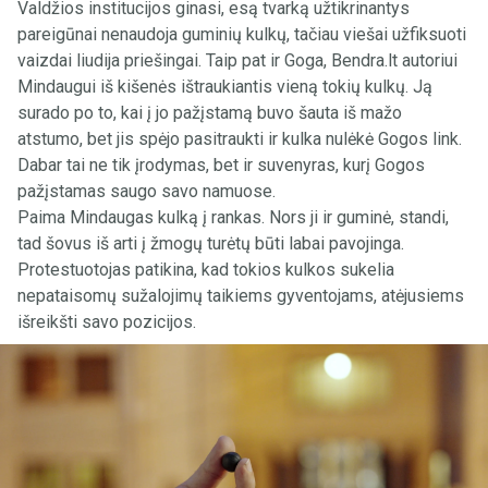
Valdžios institucijos ginasi, esą tvarką užtikrinantys
pareigūnai nenaudoja guminių kulkų, tačiau viešai užfiksuoti
vaizdai liudija priešingai. Taip pat ir Goga, Bendra.lt autoriui
Mindaugui iš kišenės ištraukiantis vieną tokių kulkų. Ją
surado po to, kai į jo pažįstamą buvo šauta iš mažo
atstumo, bet jis spėjo pasitraukti ir kulka nulėkė Gogos link.
Dabar tai ne tik įrodymas, bet ir suvenyras, kurį Gogos
pažįstamas saugo savo namuose.
Paima Mindaugas kulką į rankas. Nors ji ir guminė, standi,
tad šovus iš arti į žmogų turėtų būti labai pavojinga.
Protestuotojas patikina, kad tokios kulkos sukelia
nepataisomų sužalojimų taikiems gyventojams, atėjusiems
išreikšti savo pozicijos.