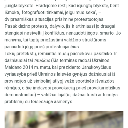
įjungta blykste. Pradėjome rėkti, kad išjungtų blykstę, bent
išmoktų fotografuoti tinkamai, jeigu mus seka“, –
dviprasmiškas situacijas prisiminė protestuotojas.
Pasak dažno protestų dalyvio, jis ir artimiausi jo draugai
stengiasi nesivelti į konfliktus, nenaudoti jėgos, smurto. Jo
manymu, tai taptų priežastimi valdžios struktūroms
panaudoti jėgą prieš protestuojančius.
Tokių pretekstų, remiantis mūsų pašnekovu, pasitaiko. Ir
dažniausiai tai
tituškos
(šis terminas radosi Ukrainos
Maidano 2014 m. metu, kai prezidento Janukovyčiaus
vyriausybė prieš Ukrainos laisvės gynėjus dažniausiai iš
provincijos už simbolinį atlygį vežė sportinės išvaizdos
rėmėjus, o šie imdavosi provokacijų prieš provakarietiškus
demonstrantus) – valdžiai lojalūs, dažnai teisti ar turintys
problemų su teisėsauga asmenys.