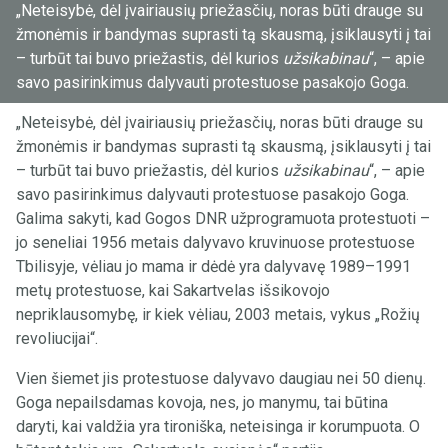
„Neteisybė, dėl įvairiausių priežasčių, noras būti drauge su
žmonėmis ir bandymas suprasti tą skausmą, įsiklausyti į tai
– turbūt tai buvo priežastis, dėl kurios
užsikabinau
“, – apie
savo pasirinkimus dalyvauti protestuose pasakojo Goga.
„Neteisybė, dėl įvairiausių priežasčių, noras būti drauge su
žmonėmis ir bandymas suprasti tą skausmą, įsiklausyti į tai
– turbūt tai buvo priežastis, dėl kurios
užsikabinau
“, – apie
savo pasirinkimus dalyvauti protestuose pasakojo Goga.
Galima sakyti, kad Gogos DNR užprogramuota protestuoti –
jo seneliai 1956 metais dalyvavo kruvinuose protestuose
Tbilisyje, vėliau jo mama ir dėdė yra dalyvavę 1989–1991
metų protestuose, kai Sakartvelas išsikovojo
nepriklausomybę, ir kiek vėliau, 2003 metais, vykus „Rožių
revoliucijai“.
Vien šiemet jis protestuose dalyvavo daugiau nei 50 dienų.
Goga nepailsdamas kovoja, nes, jo manymu, tai būtina
daryti, kai valdžia yra tironiška, neteisinga ir korumpuota. O