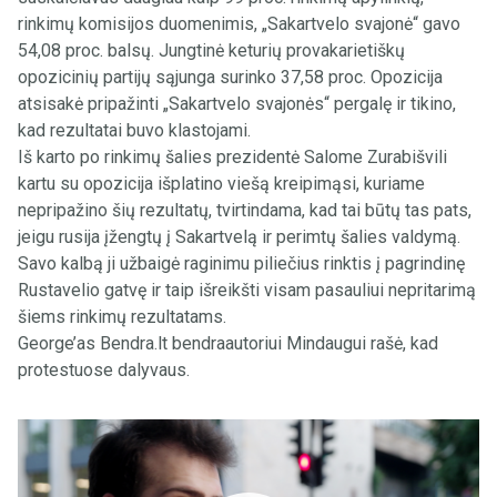
rinkimų komisijos duomenimis, „Sakartvelo svajonė“ gavo
54,08 proc. balsų. Jungtinė keturių provakarietiškų
opozicinių partijų sąjunga surinko 37,58 proc. Opozicija
atsisakė pripažinti „Sakartvelo svajonės“ pergalę ir tikino,
kad rezultatai buvo klastojami.
Iš karto po rinkimų šalies prezidentė Salome Zurabišvili
kartu su opozicija išplatino viešą kreipimąsi, kuriame
nepripažino šių rezultatų, tvirtindama, kad tai būtų tas pats,
jeigu rusija įžengtų į Sakartvelą ir perimtų šalies valdymą.
Savo kalbą ji užbaigė raginimu piliečius rinktis į pagrindinę
Rustavelio gatvę ir taip išreikšti visam pasauliui nepritarimą
šiems rinkimų rezultatams.
George’as Bendra.lt bendraautoriui Mindaugui rašė, kad
protestuose dalyvaus.