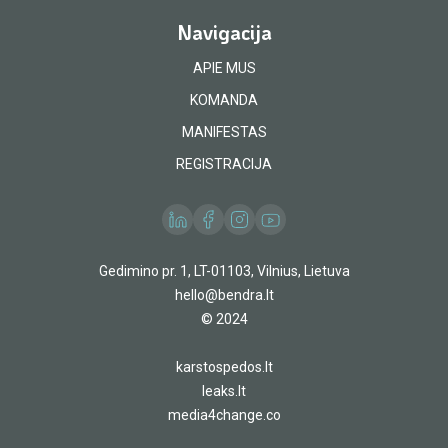
Navigacija
APIE MUS
KOMANDA
MANIFESTAS
REGISTRACIJA
Gedimino pr. 1, LT-01103, Vilnius, Lietuva
hello@bendra.lt
© 2024
karstospedos.lt
leaks.lt
media4change.co