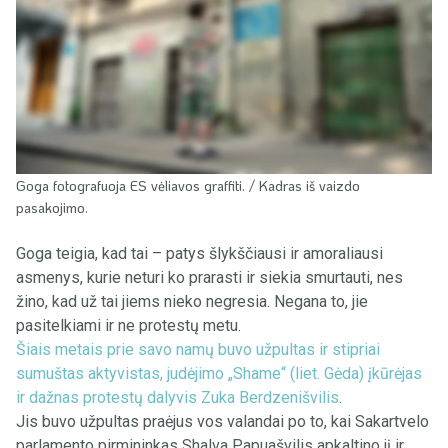
Goga fotografuoja ES vėliavos graffiti. / Kadras iš vaizdo
pasakojimo.
Goga teigia, kad tai – patys šlykščiausi ir amoraliausi
asmenys, kurie neturi ko prarasti ir siekia smurtauti, nes
žino, kad už tai jiems nieko negresia. Negana to, jie
pasitelkiami ir ne protestų metu.
Šiais metais prie savo namų buvo užpultas ir stipriai
sumuštas aktyvistas, judėjimo „Shame“ (liet. Gėda) įkūrėjas
ir dažnas protestų dalyvis Zuka Berdzenišvilis
.
Jis buvo užpultas praėjus vos valandai po to, kai Sakartvelo
parlamento pirmininkas Shalva Papuašvilis apkaltino jį ir