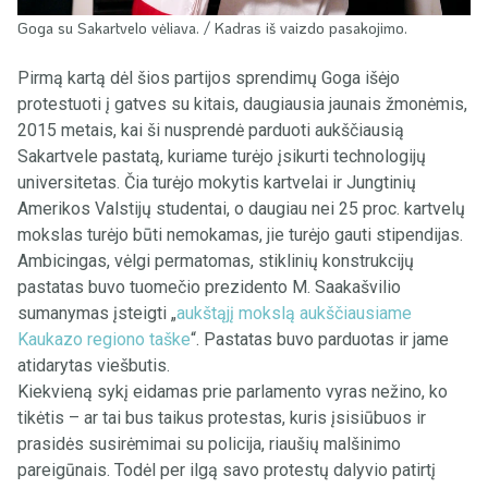
Goga su Sakartvelo vėliava. / Kadras iš vaizdo pasakojimo.
Pirmą kartą dėl šios partijos sprendimų Goga išėjo
protestuoti į gatves su kitais, daugiausia jaunais žmonėmis,
2015 metais, kai ši nusprendė parduoti aukščiausią
Sakartvele pastatą, kuriame turėjo įsikurti technologijų
universitetas. Čia turėjo mokytis kartvelai ir Jungtinių
Amerikos Valstijų studentai, o daugiau nei 25 proc. kartvelų
mokslas turėjo būti nemokamas, jie turėjo gauti stipendijas.
Ambicingas, vėlgi permatomas, stiklinių konstrukcijų
pastatas buvo tuomečio prezidento M. Saakašvilio
sumanymas įsteigti „
aukštąjį mokslą aukščiausiame
Kaukazo regiono taške
“. Pastatas buvo parduotas ir jame
atidarytas viešbutis.
Kiekvieną sykį eidamas prie parlamento vyras nežino, ko
tikėtis – ar tai bus taikus protestas, kuris įsisiūbuos ir
prasidės susirėmimai su policija, riaušių malšinimo
pareigūnais. Todėl per ilgą savo protestų dalyvio patirtį