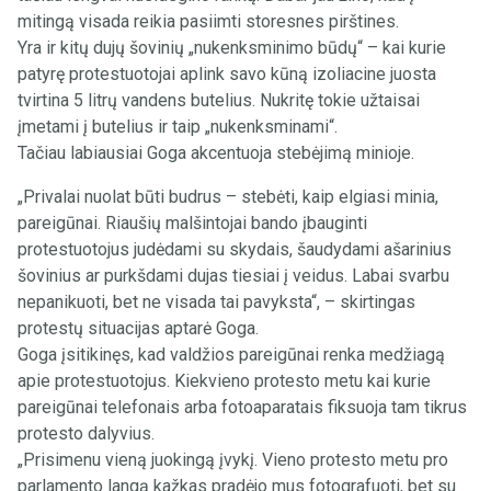
mitingą visada reikia pasiimti storesnes pirštines.
Yra ir kitų dujų šovinių „nukenksminimo būdų“ – kai kurie
patyrę protestuotojai aplink savo kūną izoliacine juosta
tvirtina 5 litrų vandens butelius. Nukritę tokie užtaisai
įmetami į butelius ir taip „nukenksminami“.
Tačiau labiausiai Goga akcentuoja stebėjimą minioje.
„Privalai nuolat būti budrus – stebėti, kaip elgiasi minia,
pareigūnai. Riaušių malšintojai bando įbauginti
protestuotojus judėdami su skydais, šaudydami ašarinius
šovinius ar purkšdami dujas tiesiai į veidus. Labai svarbu
nepanikuoti, bet ne visada tai pavyksta“, – skirtingas
protestų situacijas aptarė Goga.
Goga įsitikinęs, kad valdžios pareigūnai renka medžiagą
apie protestuotojus. Kiekvieno protesto metu kai kurie
pareigūnai telefonais arba fotoaparatais fiksuoja tam tikrus
protesto dalyvius.
„Prisimenu vieną juokingą įvykį. Vieno protesto metu pro
parlamento langą kažkas pradėjo mus fotografuoti, bet su