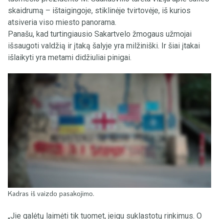
skaidrumą – ištaigingoje, stiklinėje tvirtovėje, iš kurios
atsiveria viso miesto panorama.
Panašu, kad turtingiausio Sakartvelo žmogaus užmojai
išsaugoti valdžią ir įtaką šalyje yra milžiniški. Ir šiai įtakai
išlaikyti yra metami didžiuliai pinigai.
Kadras iš vaizdo pasakojimo.
„Jie galėtų laimėti tik tuomet, jeigu suklastotų rinkimus. O