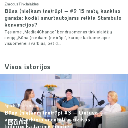
Žmogus
Tinklalaidės
Būna (nie)kam (ne)rūpi – #9 15 metų kankino
garaže: kodėl smurtautojams reikia Stambulo
konvencijos?
Tęsiame „Media4Change“ bendruomenės tinklalaidžių
seriją „Būna (nie)kam (ne)rūpi“, kurioje kalbame apie
visuomenei svarbias, bet d...
Visos istorijos
Aplinka
Tinklalaidės
Būna (nie)kam (ne)rūpi #3 – Lietuva –
viena iš erkinio encefalito rizikos
lyderių: ką turime žinoti?