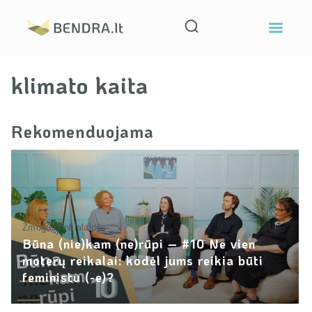
klimato kaita
Rekomenduojama
Žmogus
Tinklalaidės
Būna (nie)kam (ne)rūpi – #10 Ne vien
moterų reikalai: kodėl jums reikia būti
feministu (-e)?