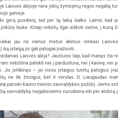
soje Laisvės alėjoje nėra jokių žymėjimų regos negalią tur
ioje gatvėje.
o gerą pusdienį, tad per tą laiką išalko. Laimė, kad 
įsikūrę lauke. Kitaip reikėtų ilgai ieškoti vietos, į kurią 
vaikai jau ne vienus metus akinius renkasi Laisvės
šią įstaigą jis gali patogiai įvažiuoti.
inėdamas Laisvės alėja? Jaučiuosi taip, kad manęs čia n
iam nebūtina patekti nei į parduotuvę, nei į kavinę, nei
. Jis įsitikinęs – jei visos įstaigos turėtų patogius įv
mėtų ne tik žmogus, bet ir verslas. D. Liaugaudas man
atai parodo Kauno miesto savivaldybės požiūrį. Jiems est
ačią savivaldybę neįgaliesiems nurodoma eiti per atskirą į