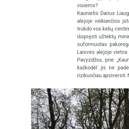
visiems?
Kaunietis Darius Liaug
alėjoje veikiančios įs
trukdo vos kelių centi
išspręsti užtektų mini
suformuotas pakoregav
Laisvės alėjoje vietos 
Pavyzdžiui, prie „Ka
kažkodėl jis ne padė
rizikuočiau apsiversti.