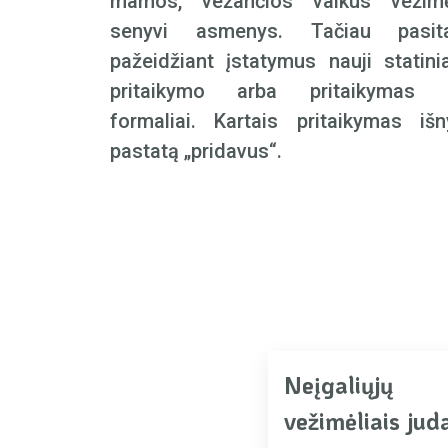
mamos, vežančios vaikus vežimėl
senyvi asmenys. Tačiau pasit
pažeidžiant įstatymus nauji statini
pritaikymo arba pritaikymas a
formaliai. Kartais pritaikymas iš
pastatą „pridavus“.
Neįgaliųjų
vežimėliais jud