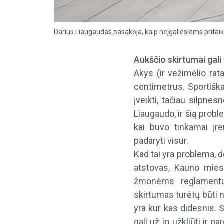
Darius Liaugaudas pasakoja, kaip neįgaliesiems pritaik
Aukščio skirtumai gali
Akys (ir vežimėlio rata
centimetrus. Sportišk
įveikti, tačiau silpne
Liaugaudo, ir šią probl
kai buvo tinkamai įre
padaryti visur.
Kad tai yra problema, d
atstovas, Kauno mies
žmonėms reglamentuo
skirtumas turėtų būti n
yra kur kas didesnis. 
gali už jo užkliūti ir 