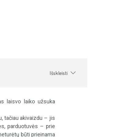
Išskleisti
as laisvo laiko užsuka
, tačiau akivaizdu – jis
inės, parduotuvės – prie
r neturėtų būti prieinama