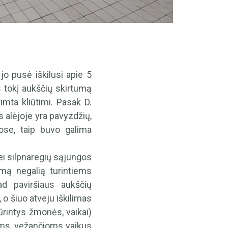
 jo pusė iškilusi apie 5
 tokį aukščių skirtumą
imta kliūtimi. Pasak D.
s alėjoje yra pavyzdžių,
tose, taip buvo galima
bei silpnaregių sąjungos
mą negalią turintiems
d paviršiaus aukščių
 o šiuo atveju iškilimas
ūrintys žmonės, vaikai)
amoms, vežančioms vaikus