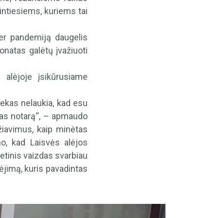
intiesiems, kuriems tai
per pandemiją daugelis
Donatas galėtų įvažiuoti
 alėjoje įsikūrusiame
iekas nelaukia, kad esu
 pas notarą“, – apmaudo
ažiavimus, kaip minėtas
o, kad Laisvės alėjos
etinis vaizdas svarbiau
ėjimą, kuris pavadintas