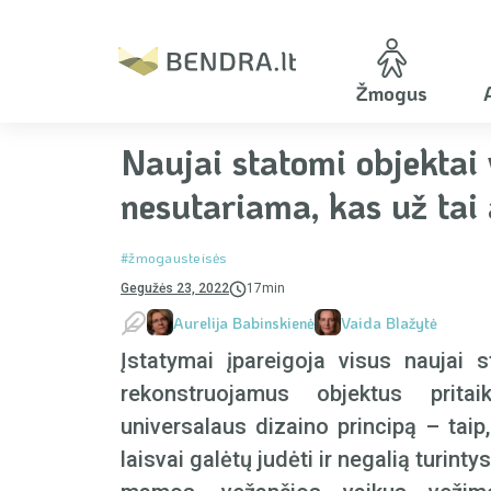
Žmogus
Naujai statomi objektai
nesutariama, kas už tai
#žmogausteisės
Gegužės 23, 2022
17min
Aurelija Babinskienė
Vaida Blažytė
Įstatymai įpareigoja visus naujai 
rekonstruojamus objektus pritai
universalaus dizaino principą – taip
laisvai galėtų judėti ir negalią turinty