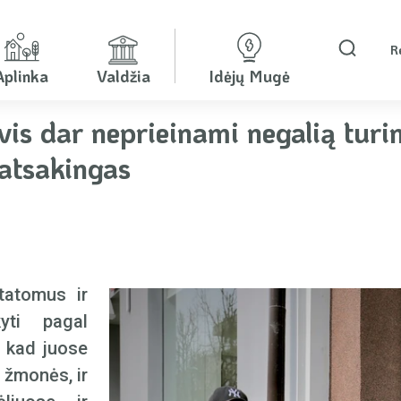
R
Aplinka
Valdžia
Idėjų Mugė
 vis dar neprieinami negalią tu
 atsakingas
statomus ir
kyti pagal
, kad juose
s žmonės, ir