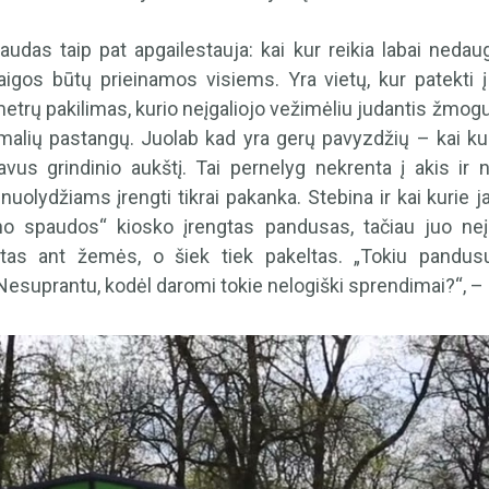
audas taip pat apgailestauja: kai kur reikia labai nedau
taigos būtų prieinamos visiems. Yra vietų, kur patekti 
metrų pakilimas, kurio neįgaliojo vežimėliu judantis žmog
malių pastangų. Juolab kad yra gerų pavyzdžių – kai ku
us grindinio aukštį. Tai pernelyg nekrenta į akis ir 
nuolydžiams įrengti tikrai pakanka. Stebina ir kai kurie 
uno spaudos“ kiosko įrengtas pandusas, tačiau juo n
tas ant žemės, o šiek tiek pakeltas. „Tokiu pandusu 
 Nesuprantu, kodėl daromi tokie nelogiški sprendimai?“, –