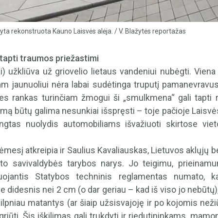
yta rekonstruota Kauno Laisvės alėja. / V. Blažytės reportažas
 tapti traumos priežastimi
i) užkliūva už griovelio lietaus vandeniui nubėgti. Viena
am jaunuoliui nėra labai sudėtinga truputį pamanevravus
snes rankas turinčiam žmogui ši „smulkmena“ gali tapti r
emą būtų galima nesunkiai išspręsti – toje pačioje Laisvė
ngtas nuolydis automobiliams išvažiuoti skirtose vie
ėmesį atkreipia ir Saulius Kavaliauskas, Lietuvos aklųjų 
to savivaldybės tarybos narys. Jo teigimu, prieinamu
jantis Statybos techninis reglamentas numato, ka
e didesnis nei 2 cm (o dar geriau – kad iš viso jo nebūtų),
Silpniau matantys (ar šiaip užsisvajoję ir po kojomis neži
pargriūti. Šis iškilimas gali trukdyti ir riedutininkams, m