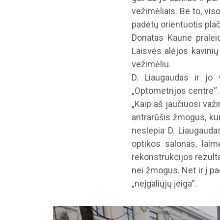
vežimėliais. Be to, vi
padėtų orientuotis plač
Donatas Kaune praleid
Laisvės alėjos kavinių 
vežimėliu.
D. Liaugaudas ir jo 
„Optometrijos centre“. Į 
„Kaip aš jaučiuosi važ
antrarūšis žmogus, kur
neslepia D. Liaugaudas
optikos salonas, lai
rekonstrukcijos rezult
nei žmogus. Net ir į p
„neįgaliųjų įeiga“.