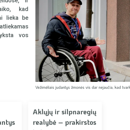
iuose, ir
aiko, kad
ai lieka be
tliekamas
nyksta vos
Vežimėliais judantys žmonės vis dar nejaučia, kad tvark
Aklųjų ir silpnaregių
antys
realybė – prakirstos