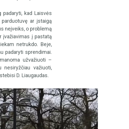
g padaryti, kad Laisvės
į parduotuvę ar įstaigą
us neįveiks, o problemą
r įvažiavimas į pastatą
niekam netrukdo. Beje,
jau padaryti sprendimai.
eįmanoma užvažiuoti –
nesiryžčiau važiuoti,
 stebisi D. Liaugaudas.