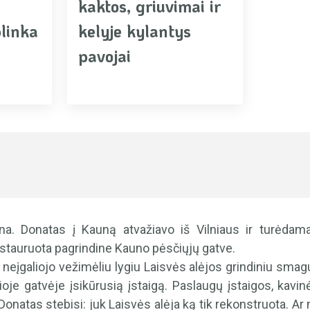
kaktos, griuvimai ir
plinka
kelyje kylantys
pavojai
na. Donatas į Kauną atvažiavo iš Vilniaus ir turėdam
estauruota pagrindine Kauno pėsčiųjų gatve.
i neįgaliojo vežimėliu lygiu Laisvės alėjos grindiniu smagu
 šioje gatvėje įsikūrusią įstaigą. Paslaugų įstaigos, kav
. Donatas stebisi: juk Laisvės alėja ką tik rekonstruota. A